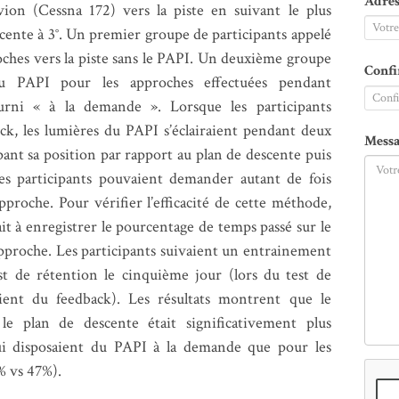
Adres
vion (Cessna 172) vers la piste en suivant le plus
cente à 3°. Un premier groupe de participants appelé
oches vers la piste sans le PAPI. Un deuxième groupe
Confi
u PAPI pour les approches effectuées pendant
urni « à la demande ». Lorsque les participants
ick, les lumières du PAPI s’éclairaient pendant deux
Messa
pant sa position par rapport au plan de descente puis
es participants pouvaient demander autant de fois
proche. Pour vérifier l’efficacité de cette méthode,
ait à enregistrer le pourcentage de temps passé sur le
’approche. Les participants suivaient un entrainement
st de rétention le cinquième jour (lors du test de
ient du feedback). Les résultats montrent que le
e plan de descente était significativement plus
ui disposaient du PAPI à la demande que pour les
% vs 47%).