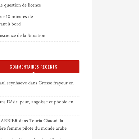
e question de licence
que 10 minutes de
rant à bord
science de la Situation
COMMENTAIRES RÉCENTS
paul seynhaeve
dans
Grosse frayeur en
ans
Désir, peur, angoisse et phobie en
HARRIER
dans
Touria Chaoui, la
ère femme pilote du monde arabe