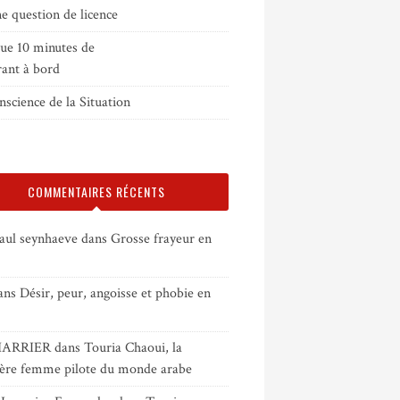
e question de licence
que 10 minutes de
rant à bord
science de la Situation
COMMENTAIRES RÉCENTS
paul seynhaeve
dans
Grosse frayeur en
ans
Désir, peur, angoisse et phobie en
HARRIER
dans
Touria Chaoui, la
ère femme pilote du monde arabe