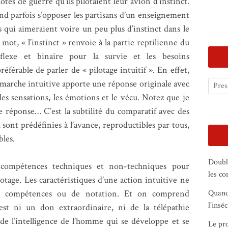
lotes de guerre qu’ils pilotaient leur avion d’instinct.
nd parfois s’opposer les partisans d’un enseignement
 qui aimeraient voire un peu plus d’instinct dans le
u mot, « l’instinct » renvoie à la partie reptilienne du
flexe et binaire pour la survie et les besoins
référable de parler de « pilotage intuitif ». En effet,
marche intuitive apporte une réponse originale avec
 les sensations, les émotions et le vécu. Notez que je
 réponse… C’est la subtilité du comparatif avec des
 sont prédéfinies à l’avance, reproductibles par tous,
bles.
Doubl
 compétences techniques et non-techniques pour
les c
lotage. Les caractéristiques d’une action intuitive ne
Quand 
e compétences ou de notation. Et on comprend
l’insé
est ni un don extraordinaire, ni de la télépathie
e l’intelligence de l’homme qui se développe et se
Le pro