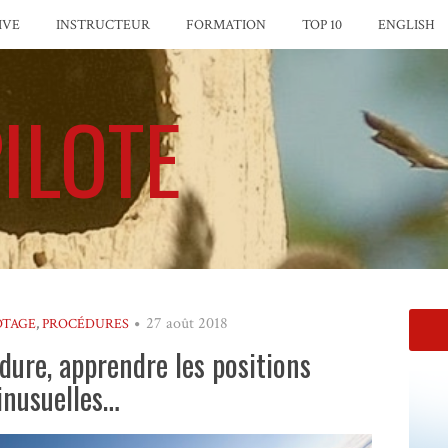
IVE
INSTRUCTEUR
FORMATION
TOP 10
ENGLISH
ILOTE
27 août 2018
OTAGE
,
PROCÉDURES
dure, apprendre les positions
inusuelles…