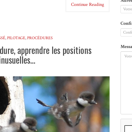
Adres
Continue Reading
Confi
SSÉ
,
PILOTAGE
,
PROCÉDURES
dure, apprendre les positions
Messa
inusuelles…