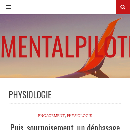
MENU
MENTALPILOT
PHYSIOLOGIE
ENGAGEMENT
,
PHYSIOLOGIE
Puis, sournoisement, un déphasage