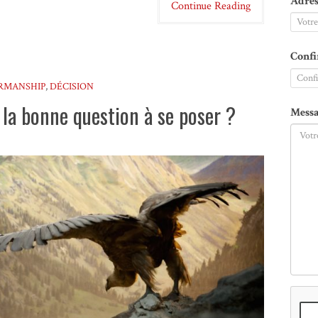
Adres
Continue Reading
Confi
RMANSHIP
,
DÉCISION
 la bonne question à se poser ?
Messa