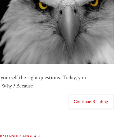
 yourself the right questions. Today, you
. Why ? Because,
Continue Reading
IRMANSHIP
,
ANGLAIS