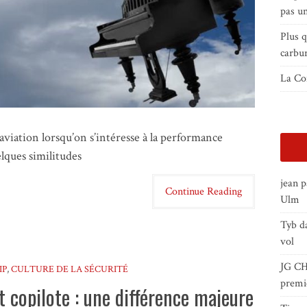
pas un
Plus 
carbu
La Con
l’aviation lorsqu’on s’intéresse à la performance
lques similitudes
jean 
Continue Reading
Ulm
Tyb
d
vol
JG C
IP
,
CULTURE DE LA SÉCURITÉ
premi
copilote : une différence majeure