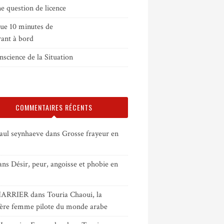
e question de licence
que 10 minutes de
rant à bord
science de la Situation
COMMENTAIRES RÉCENTS
paul seynhaeve
dans
Grosse frayeur en
ans
Désir, peur, angoisse et phobie en
HARRIER
dans
Touria Chaoui, la
ère femme pilote du monde arabe